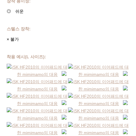
장착 용이성:
◎ 쉬운
스텔스 장착:
× 불가
착용 예시(L 사이즈):