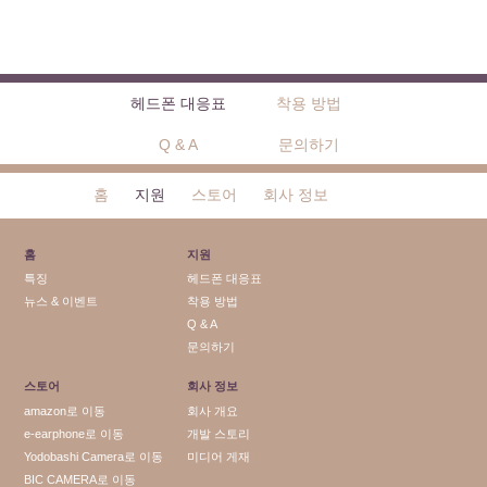
헤드폰 대응표
착용 방법
Q & A
문의하기
홈
지원
스토어
회사 정보
홈
지원
특징
헤드폰 대응표
뉴스 & 이벤트
착용 방법
Q & A
문의하기
스토어
회사 정보
amazon로 이동
회사 개요
e-earphone로 이동
개발 스토리
Yodobashi Camera로 이동
미디어 게재
BIC CAMERA로 이동