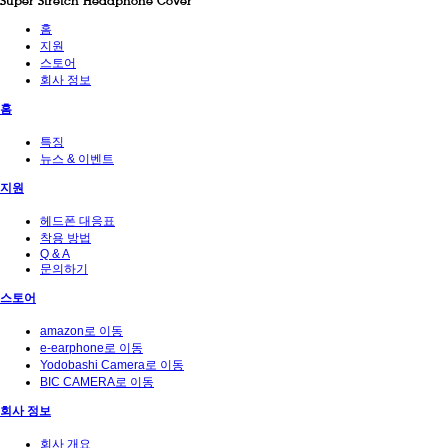
Super Stretch Headphone Cover
홈
지원
스토어
회사 정보
홈
특징
뉴스 & 이벤트
지원
헤드폰 대응표
착용 방법
Q & A
문의하기
스토어
amazon로 이동
e-earphone로 이동
Yodobashi Camera로 이동
BIC CAMERA로 이동
회사 정보
회사 개요