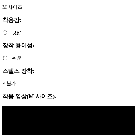
M 사이즈
착용감:
〇 良好
장착 용이성:
◎ 쉬운
스텔스 장착:
× 불가
착용 영상(M 사이즈):