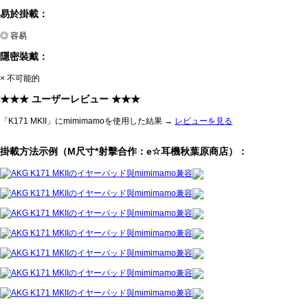
易於掛載：
◎ 容易
隱密裝戴：
× 不可能的
★★★ ユーザーレビュー ★★★
「K171 MKII」にmimimamoを使用した結果 →
レビューを見る
掛載方法示例（M尺寸*射擊合作：e☆耳機秋葉原商店）：