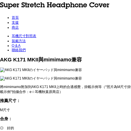
Super Stretch Headphone Cover
首頁
支援
商店
耳機尺寸對照表
裝戴方法
Q & A
聯絡我們
AKG K171 MKII與mimimamo兼容
將mimimamo附加到AKG K171 MKII上時的合適感覺，掛載示例等（*照片為M尺寸掛
載示例*拍攝合作：e☆耳機秋葉原商店）
推薦尺寸：
M尺寸
合身：
◎ 好的