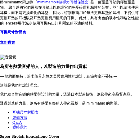
將mimimamo附加到「
mimimamo®超彈力耳機保護套
] 是一種覆蓋耳墊的彈性覆蓋
物。 您可以將它們覆蓋在耳墊上以保護它們免受碎屑和粘性的影響，並可以清潔使用
耳機，而不是更換退化的耳墊。 因此，特別推薦用於無法更換耳墊的耳機，不提供可
更換耳墊的耳機以及耳墊更換費用極高的耳機。 此外，具有出色的吸水性和速乾性能
的Tencel®用作減少使用耳機時出汗和悶氣的不適的材料。
耳機尺寸對照表
立即購買
為所有熱愛音樂的人，以製造的力量作出貢獻
— 簡約而獨特，追求兼具永恆之美與實用性的設計，細節亦毫不妥協 —
這就是我們的設計理念。
我們結合對音樂的熱愛與設計的力量，透過日本製造技術，為您帶來高品質產品。
透過製造的力量，為所有熱愛音樂的人帶來貢獻，是 mimimamo 的願望。
耳機尺寸對照表
裝戴方法
Q & A
聯絡我們
Super Stretch Headphone Cover