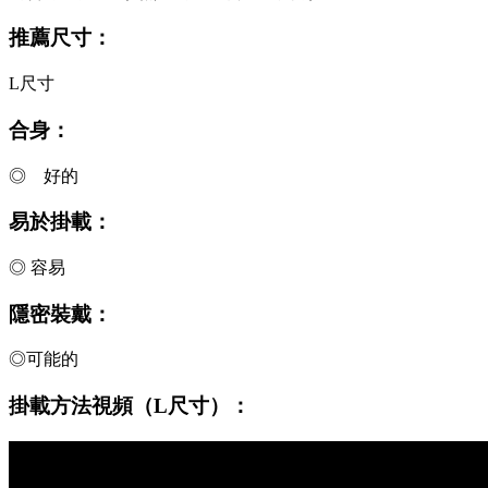
推薦尺寸：
L尺寸
合身：
◎ 好的
易於掛載：
◎ 容易
隱密裝戴：
◎可能的
掛載方法視頻（L尺寸）：