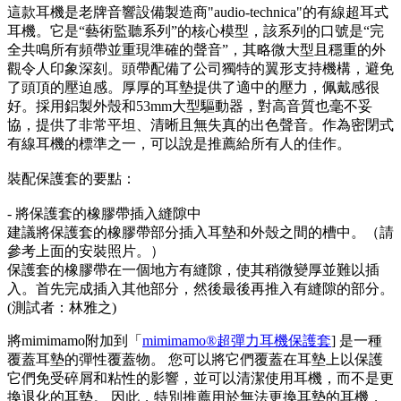
這款耳機是老牌音響設備製造商"audio-technica"的有線超耳式
耳機。它是“藝術監聽系列”的核心模型，該系列的口號是“完
全共鳴所有頻帶並重現準確的聲音”，其略微大型且穩重的外
觀令人印象深刻。頭帶配備了公司獨特的翼形支持機構，避免
了頭頂的壓迫感。厚厚的耳墊提供了適中的壓力，佩戴感很
好。採用鋁製外殼和53mm大型驅動器，對高音質也毫不妥
協，提供了非常平坦、清晰且無失真的出色聲音。作為密閉式
有線耳機的標準之一，可以說是推薦給所有人的佳作。
裝配保護套的要點：
- 將保護套的橡膠帶插入縫隙中
建議將保護套的橡膠帶部分插入耳墊和外殼之間的槽中。（請
參考上面的安裝照片。）
保護套的橡膠帶在一個地方有縫隙，使其稍微變厚並難以插
入。首先完成插入其他部分，然後最後再推入有縫隙的部分。
(測試者：林雅之)
將mimimamo附加到「
mimimamo®超彈力耳機保護套
] 是一種
覆蓋耳墊的彈性覆蓋物。 您可以將它們覆蓋在耳墊上以保護
它們免受碎屑和粘性的影響，並可以清潔使用耳機，而不是更
換退化的耳墊。 因此，特別推薦用於無法更換耳墊的耳機，