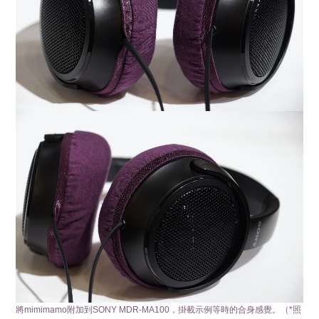
將mimimamo附加到SONY MDR-MA100，掛載示例等時的合身感覺。（*照