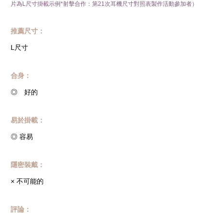
片為L尺寸掛載示例*射擊合作：第21次耳機尺寸對照表製作活動參加者）
推薦尺寸：
L尺寸
合身：
◎ 好的
易於掛載：
◎ 容易
隱密裝戴：
× 不可能的
評論：