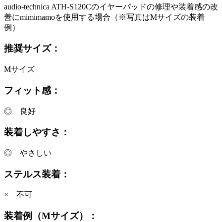
audio-technica ATH-S120Cのイヤーパッドの修理や装着感の改
善にmimimamoを使用する場合（※写真はMサイズの装着
例）
推奨サイズ：
Mサイズ
フィット感：
◎ 良好
装着しやすさ：
◎ やさしい
ステルス装着：
× 不可
装着例（Mサイズ）：