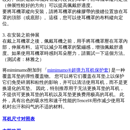
（伸展性較好的方向）可以提高佩戴舒適度。
要將耳機罩縱向安裝，請將耳機罩的橡膠帶的接縫位置放在耳
罩的頂部（或底部）。這樣，您可以使耳機罩的布料縱向定
位。
3. 在安裝之前伸展
在戴上耳機罩之後，佩戴耳機之前，用手將耳機罩壓在耳罩內
部，伸展布料。這可以減少耳機罩的緊繃感，增強佩戴舒適
度。如果使用耳機罩時感到耳朵壓力，請嘗試一下這個方法。
（測試者：林雅之）
将mimimamo附加到 「
mimimamo®超弹力耳机保护套
] 是一种
覆盖耳垫的弹性覆盖物。 您可以将它们覆盖在耳垫上以保护
它们免受碎屑和粘性的影响，并可以清洁使用耳机，而不是更
换退化的耳垫。 因此，特别推荐用于无法更换耳垫的耳机，
不提供可更换耳垫的耳机以及耳垫更换费用极高的耳机。 此
外，具有出色的吸水性和速干性能的Tencel®用作减少使用耳
机时出汗和闷气的不适的材料。
耳机尺寸对照表