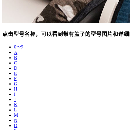
点击型号名称，可以看到带有盖子的型号图片和详细
0〜9
A
B
C
D
E
F
G
H
I
J
K
L
M
N
O