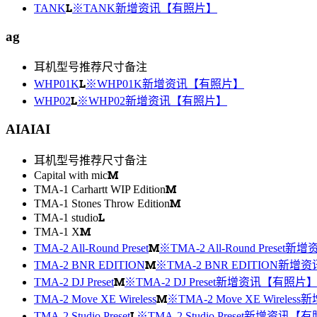
L
TANK
※TANK新增资讯【有照片】
ag
耳机型号
推荐尺寸
备注
L
WHP01K
※WHP01K新增资讯【有照片】
L
WHP02
※WHP02新增资讯【有照片】
AIAIAI
耳机型号
推荐尺寸
备注
M
Capital with mic
M
TMA-1 Carhartt WIP Edition
M
TMA-1 Stones Throw Edition
L
TMA-1 studio
M
TMA-1 X
M
TMA-2 All-Round Preset
※TMA-2 All-Round Prese
M
TMA-2 BNR EDITION
※TMA-2 BNR EDITION新
M
TMA-2 DJ Preset
※TMA-2 DJ Preset新增资讯【有照片
M
TMA-2 Move XE Wireless
※TMA-2 Move XE Wirel
L
TMA-2 Studio Preset
※TMA-2 Studio Preset新增资讯