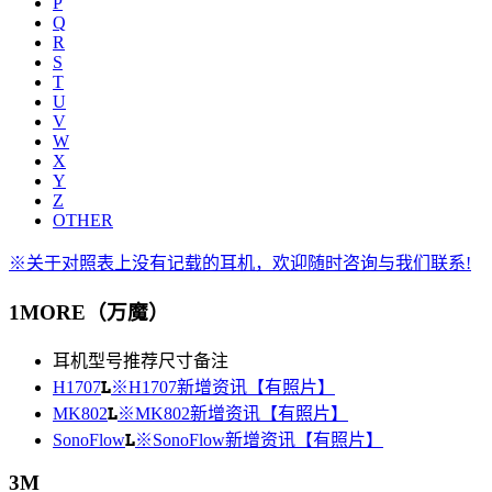
P
Q
R
S
T
U
V
W
X
Y
Z
OTHER
※关于对照表上没有记载的耳机，欢迎随时咨询与我们联系!
1MORE（万魔）
耳机型号
推荐尺寸
备注
L
H1707
※H1707新增资讯【有照片】
L
MK802
※MK802新增资讯【有照片】
L
SonoFlow
※SonoFlow新增资讯【有照片】
3M