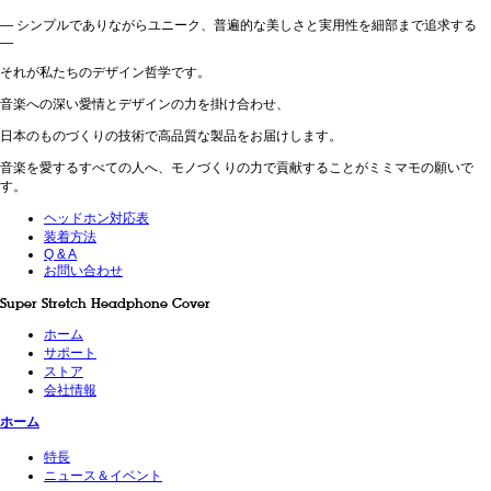
— シンプルでありながらユニーク、普遍的な美しさと実用性を細部まで追求する
—
それが私たちのデザイン哲学です。
音楽への深い愛情とデザインの力を掛け合わせ、
日本のものづくりの技術で高品質な製品をお届けします。
音楽を愛するすべての人へ、モノづくりの力で貢献することがミミマモの願いで
す。
ヘッドホン対応表
装着方法
Q & A
お問い合わせ
Super Stretch Headphone Cover
ホーム
サポート
ストア
会社情報
ホーム
特長
ニュース＆イベント