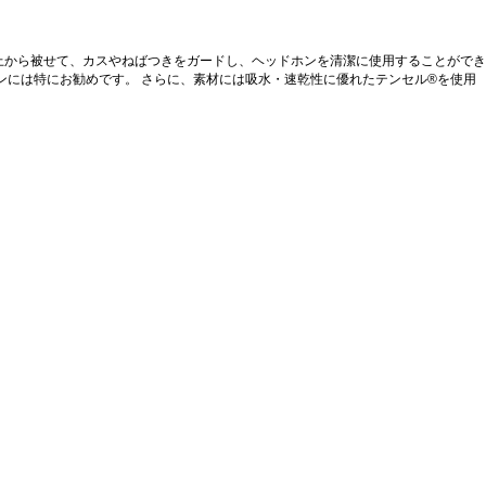
上から被せて、カスやねばつきをガードし、ヘッドホンを清潔に使用することができ
ンには特にお勧めです。 さらに、素材には吸水・速乾性に優れたテンセル®を使用