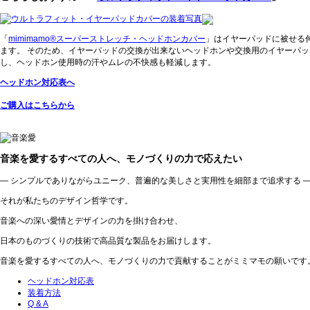
「
mimimamo®スーパーストレッチ・ヘッドホンカバー
」はイヤーパッドに被せる
ます。 そのため、イヤーパッドの交換が出来ないヘッドホンや交換用のイヤーパ
し、ヘッドホン使用時の汗やムレの不快感も軽減します。
ヘッドホン対応表へ
ご購入はこちらから
音楽を愛するすべての人へ、モノづくりの力で応えたい
— シンプルでありながらユニーク、普遍的な美しさと実用性を細部まで追求する 
それが私たちのデザイン哲学です。
音楽への深い愛情とデザインの力を掛け合わせ、
日本のものづくりの技術で高品質な製品をお届けします。
音楽を愛するすべての人へ、モノづくりの力で貢献することがミミマモの願いです
ヘッドホン対応表
装着方法
Q & A