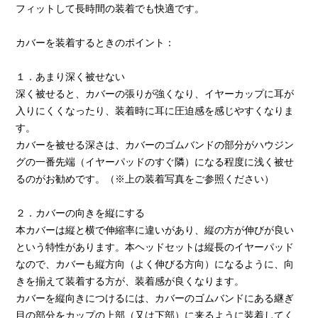
フィットして長時間の装着でも快適です。
カバーを装着するときのポイント：
１．あまり深く被せない
深く被せると、カバーの張りが強くなり、イヤーカップに耳が
入りにくくなったり、装着時に耳に圧迫感を感じやすくなりま
す。
カバーを被せる深さは、カバーのゴムバンドの部分がハウジン
グの一番先端（イヤーパッドのすぐ隣）になる程度に浅く被せ
るのがお勧めです。（※上の装着写真をご参照ください）
２．カバーの向きを縦にする
本カバーは縦と横で伸縮率に違いがあり、縦の方が伸びが良い
という特性があります。本ヘッドセットは縦長のイヤーパッド
なので、カバーも縦方向（よく伸びる方向）になるように、向
きを揃えて装着する方が、装着感が良くなります。
カバーを縦向きにつけるには、カバーのゴムバンドにある継ぎ
目の部分をカップの上部（又は下部）に来るように装着してく