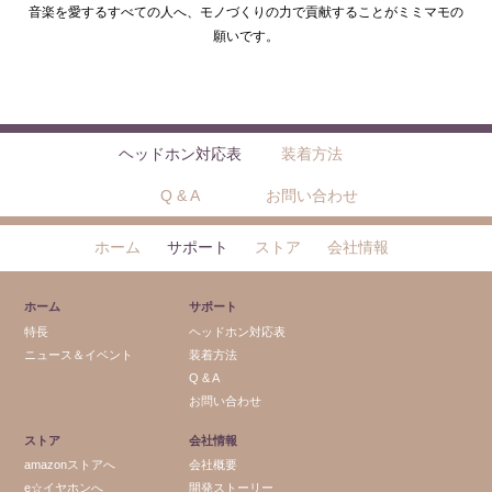
音楽を愛するすべての人へ、モノづくりの力で貢献することがミミマモの
願いです。
ヘッドホン対応表
装着方法
Q & A
お問い合わせ
ホーム
サポート
ストア
会社情報
ホーム
サポート
特長
ヘッドホン対応表
ニュース＆イベント
装着方法
Q & A
お問い合わせ
ストア
会社情報
amazonストアへ
会社概要
e☆イヤホンへ
開発ストーリー