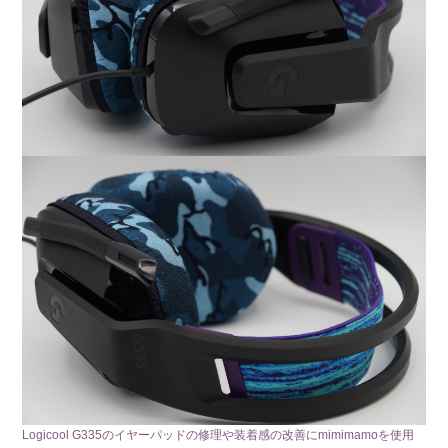
Logicool G335のイヤーパッドの修理や装着感の改善にmimimamoを使用